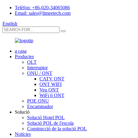
Telèfon: +86-020-34065086
Email: sales@limeetech.com
English
a casa
Productes
OLT
Interruptor
ONU / ONT
CATV ONT
ONT WIFI
Veu ONT
WiFi 6 ONT
POE ONU
Encaminador
Solució
Solució Hotel POL
Solució POL de l'escola
Construcció de la solució POL
Notícies