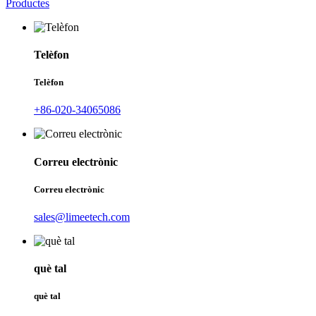
Telèfon
Telèfon
+86-020-34065086
Correu electrònic
Correu electrònic
sales@limeetech.com
què tal
què tal
+8618138727839