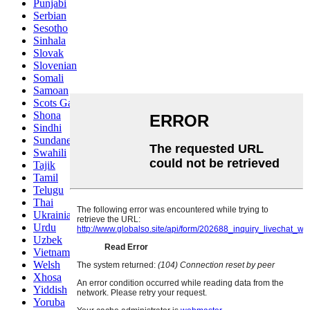
Sinhala
Slovak
Slovenian
Somali
Samoan
Scots Gaelic
Shona
Sindhi
Sundanese
Swahili
Tajik
Tamil
Telugu
Thai
Ukrainian
Urdu
Uzbek
Vietnamese
Welsh
Xhosa
Yiddish
Yoruba
Zulu
Kinyarwanda
Tatar