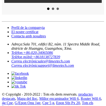
Perfil de la companyia
El nostre certificat
Contacta amb nosaltres
Adreça:
Sala 701, edifici B2, núm. 11 Spectra Middle Road,
districte de Huangpu, Guangzhou, Xina.
Telèfon:
+86-020-34065086
Telèfon mòbil:
+8618138727839
Correu electrònic
sales@limeetech.com
Correu electrònic
support@limeetech.com
© Copyright - 2010-2022 : Tots els drets reservats.
productes
destacats
,
Mapa del lloc
,
Millor encaminador Wifi 6
,
Router Wifi 6
,
4g Cpe
,
G/Epon Onu 1ge
,
Cpe 5 g
,
Epon Sfp Px 20
,
Tots els
Productes