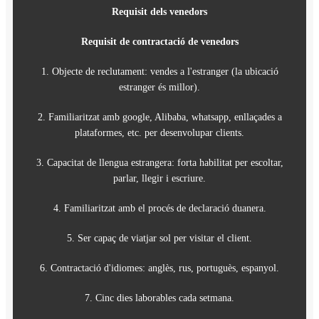
Requisit d'enginyer
nedors
Requisit d'enginyer de servei postven
nger (la ubicació
1. Graduat en comunicació.
2. Almenys dos anys d'experiència laboral en el s
app, enllaçades a
comunicació.
clients.
3. Suporta les dificultats i suporta el treball
litat per escoltar,
4. Ser capaç de viatjar sol per donar suport als 
5. Capacitat de llengua estrangera: forta habilitat p
ració duanera.
parlar, llegir i escriure.
 el client.
6. Cinc dies laborables cada setmana.
tuguès, espanyol.
tmana.